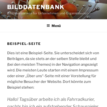
Zum
BILDDATENBANK
Inhalt
Bilddatenbanken für Unternehmen und Organisationen
springen
Menü
BEISPIEL-SEITE
Dies ist eine Beispiel-Seite. Sie unterscheidet sich von
Beiträgen, da sie stets an der selben Stelle bleibt und
(bei den meisten Themes) in der Navigation angezeigt
wird. Die meisten Leute starten mit einem Impressum
oder einer „Über uns“-Seite mit einer Vorstellung für
mögliche Besucher der Website. Dort könnte zum
Beispiel stehen:
Hallo! Tagsüber arbeite ich als Fahrradkurier,
nachts bin ich ein aufstrebender Schauspieler