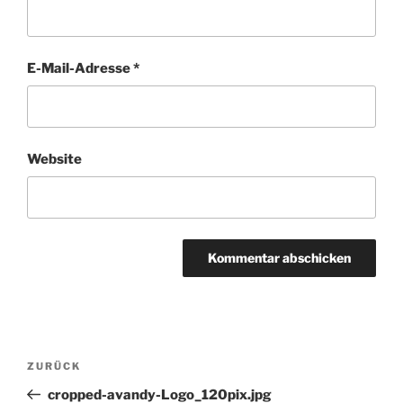
E-Mail-Adresse
*
Website
Beitragsnavigation
Vorheriger
ZURÜCK
Beitrag
cropped-avandy-Logo_120pix.jpg