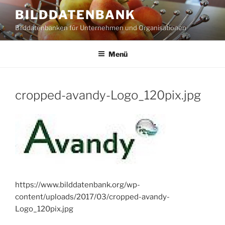
Zum
BILDDATENBANK
Inhalt
Bilddatenbanken für Unternehmen und Organisationen
springen
Menü
cropped-avandy-Logo_120pix.jpg
https://www.bilddatenbank.org/wp-
content/uploads/2017/03/cropped-avandy-
Logo_120pix.jpg